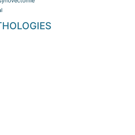
, synovectomie
l
THOLOGIES