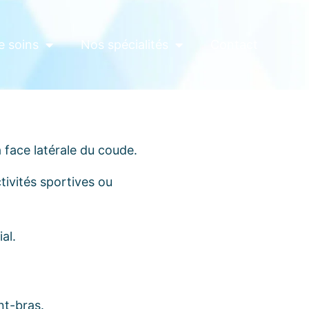
e soins
Nos spécialités
Contact
 face latérale du coude.
tivités sportives ou
al.
nt-bras.