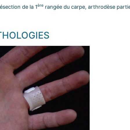
ère
résection de la 1
rangée du carpe, arthrodèse partiel
THOLOGIES